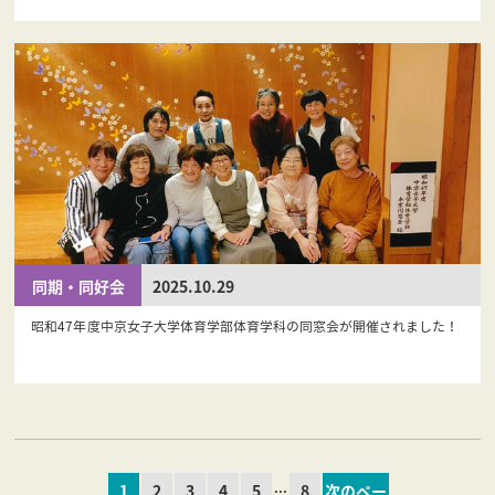
同期・同好会
2025.10.29
昭和47年度中京女子大学体育学部体育学科の同窓会が開催されました！
...
1
2
3
4
5
8
次のペー